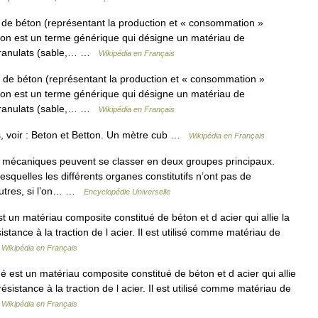
e béton (représentant la production et « consommation »
ton est un terme générique qui désigne un matériau de
 granulats (sable,… …
Wikipédia en Français
e béton (représentant la production et « consommation »
ton est un terme générique qui désigne un matériau de
 granulats (sable,… …
Wikipédia en Français
, voir : Beton et Betton. Un mètre cub …
Wikipédia en Français
 mécaniques peuvent se classer en deux groupes principaux.
esquelles les différents organes constitutifs n’ont pas de
 autres, si l’on… …
Encyclopédie Universelle
n matériau composite constitué de béton et d acier qui allie la
stance à la traction de l acier. Il est utilisé comme matériau de
…
Wikipédia en Français
st un matériau composite constitué de béton et d acier qui allie
ésistance à la traction de l acier. Il est utilisé comme matériau de
…
Wikipédia en Français