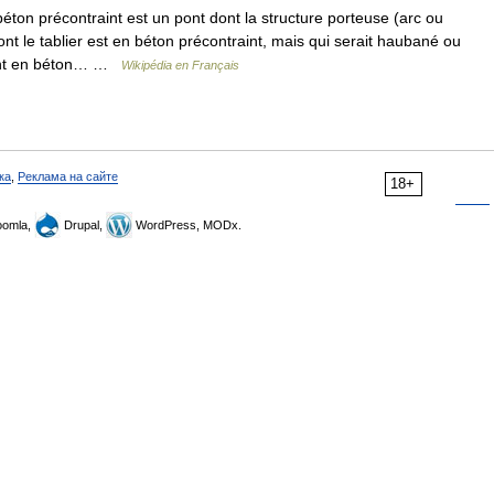
ton précontraint est un pont dont la structure porteuse (arc ou
ont le tablier est en béton précontraint, mais qui serait haubané ou
ont en béton… …
Wikipédia en Français
ка
,
Реклама на сайте
18+
omla,
Drupal,
WordPress, MODx.