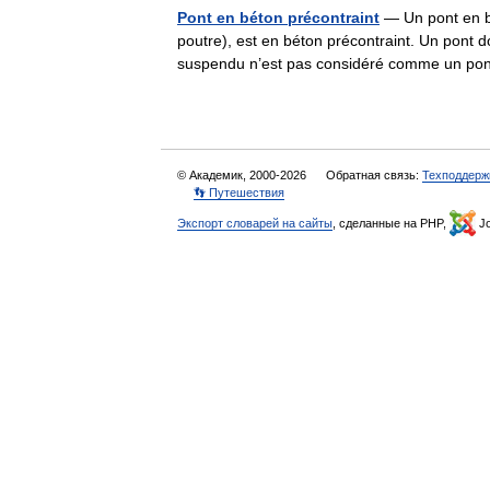
Pont en béton précontraint
— Un pont en bé
poutre), est en béton précontraint. Un pont d
suspendu n’est pas considéré comme un p
© Академик, 2000-2026
Обратная связь:
Техподдерж
👣 Путешествия
Экспорт словарей на сайты
, сделанные на PHP,
Jo