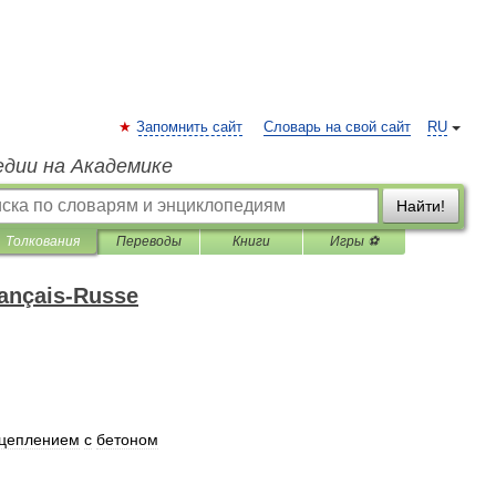
Запомнить сайт
Словарь на свой сайт
RU
едии на Академике
Найти!
Толкования
Переводы
Книги
Игры ⚽
rançais-Russe
цеплением
с
бетоном