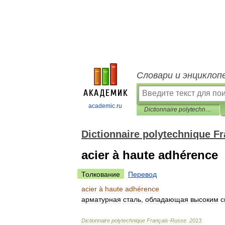
Словари и энциклоп
academic.ru
Dictionnaire polytechnique Français-Russe
Dictionnaire polytechnique F
acier à haute adhérence
Толкование
Перевод
acier
à
haute
adhérence
арматурная
сталь
,
обладающая
высоким
с
Dictionnaire
polytechnique
Français
-
Russe
.
2013
.